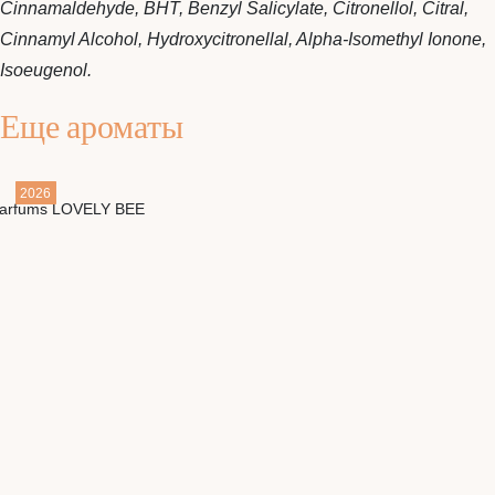
Cinnamaldehyde, BHT, Benzyl Salicylate, Citronellol, Citral,
Cinnamyl Alcohol, Hydroxycitronellal, Alpha-Isomethyl Ionone,
Isoeugenol.
Еще ароматы
2026
Детали