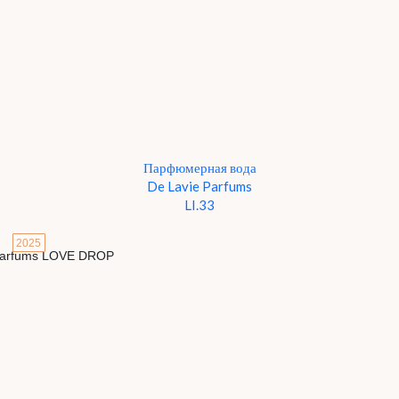
Парфюмерная вода
De Lavie Parfums
LI.33
2025
Детали