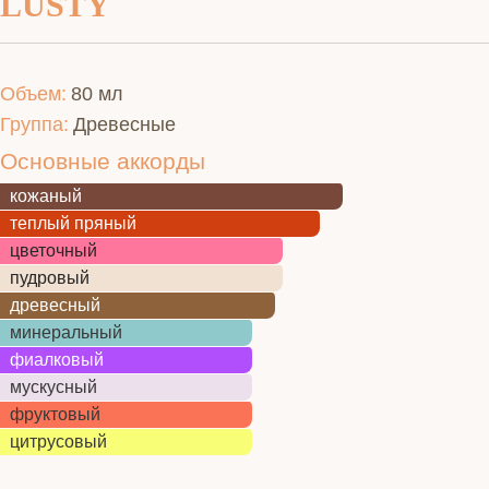
LUSTY
Объем:
80 мл
Группа:
Древесные
Основные аккорды
кожаный
теплый пряный
цветочный
пудровый
древесный
минеральный
фиалковый
мускусный
фруктовый
цитрусовый